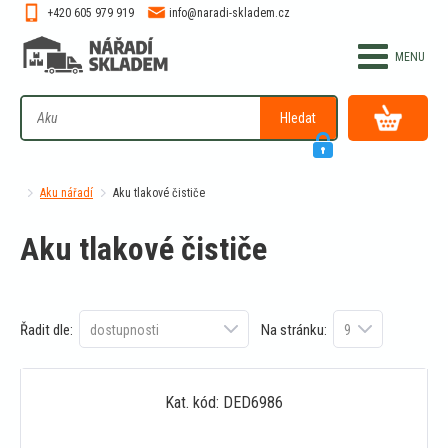
+420 605 979 919
info@naradi-skladem.cz
Hledat
Aku nářadí
Aku tlakové čističe
Aku tlakové čističe
Řadit dle:
Na stránku:
Kat. kód: DED6986