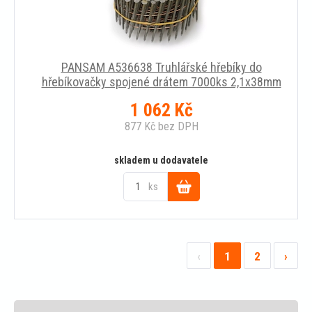
PANSAM A536638 Truhlářské hřebíky do
hřebíkovačky spojené drátem 7000ks 2,1x38mm
1 062
Kč
877
Kč
bez DPH
skladem u dodavatele
ks
Do
košíku
‹
1
2
›