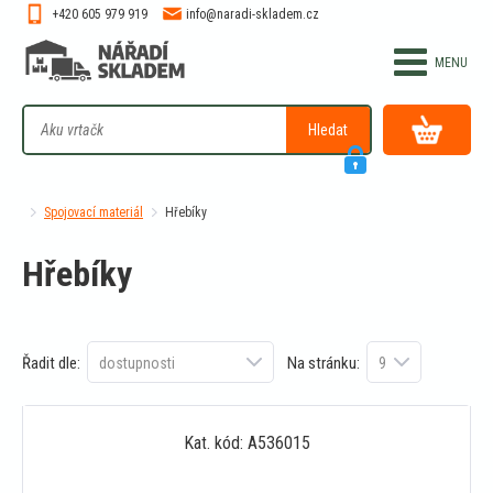
+420 605 979 919
info@naradi-skladem.cz
Hledat
Spojovací materiál
Hřebíky
Hřebíky
Řadit dle:
Na stránku:
Kat. kód: A536015