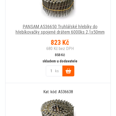
PANSAM A536650 Truhlářské hřebíky do
hřebíkovačky spojené drátem 6000ks 2,1x50mm
823
Kč
680
Kč
bez DPH
858
Kč
skladem u dodavatele
ks
Do
Kat. kód: A536638
košíku