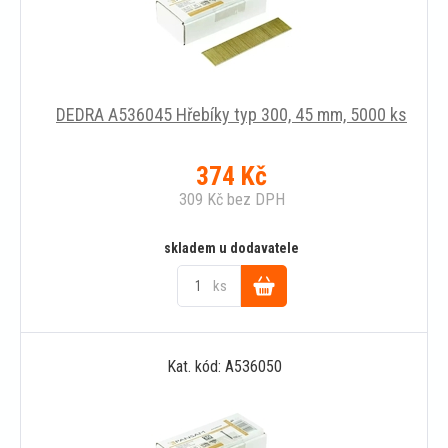
DEDRA A536045 Hřebíky typ 300, 45 mm, 5000 ks
374
Kč
309
Kč
bez DPH
skladem u dodavatele
ks
Do
Kat. kód: A536050
košíku