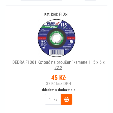
Kat. kód: F1361
DEDRA F1361 Kotouč na broušení kamene 115 x 6 x
22.2
45
Kč
37
Kč
bez DPH
skladem u dodavatele
ks
Do