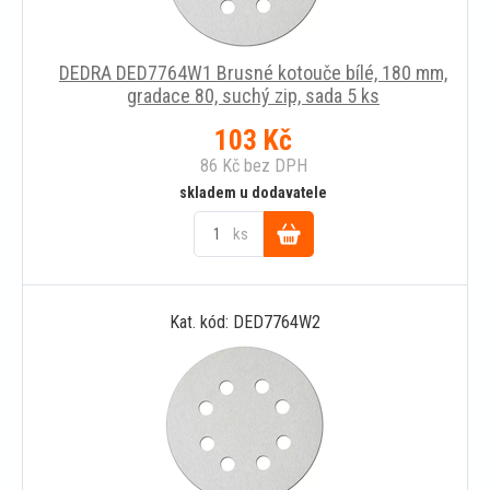
DEDRA DED7764W1 Brusné kotouče bílé, 180 mm,
gradace 80, suchý zip, sada 5 ks
103
Kč
86
Kč
bez DPH
skladem u dodavatele
ks
Do
Kat. kód: DED7764W2
košíku