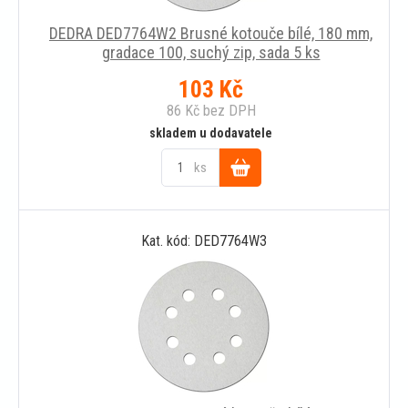
DEDRA DED7764W2 Brusné kotouče bílé, 180 mm,
gradace 100, suchý zip, sada 5 ks
103
Kč
86
Kč
bez DPH
skladem u dodavatele
ks
Do
Kat. kód: DED7764W3
košíku