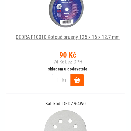
DEDRA F10010 Kotouč brusný 125 x 16 x 12.7 mm
90
Kč
74
Kč
bez DPH
skladem u dodavatele
ks
Do
Kat. kód: DED7764W0
košíku