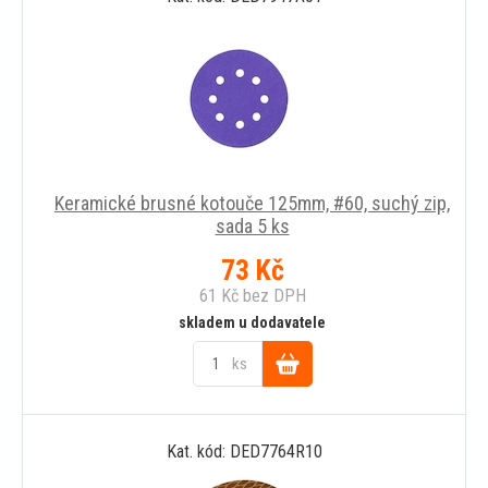
Keramické brusné kotouče 125mm, #60, suchý zip,
sada 5 ks
73
Kč
61
Kč
bez DPH
skladem u dodavatele
ks
Do
Kat. kód: DED7764R10
košíku