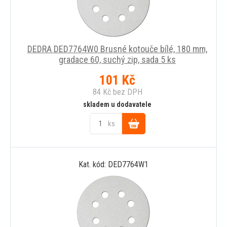
DEDRA DED7764W0 Brusné kotouče bílé, 180 mm,
gradace 60, suchý zip, sada 5 ks
101
Kč
84
Kč
bez DPH
skladem u dodavatele
ks
Do
Kat. kód: DED7764W1
košíku