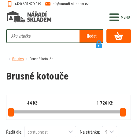
+420 605 979 919
info@naradi-skladem.cz
Hledat
Brusivo
Brusné kotouče
Brusné kotouče
44
Kč
1 726
Kč
Řadit dle:
Na stránku: