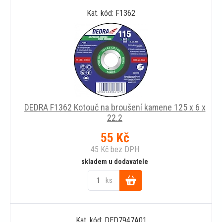
Kat. kód: F1362
košíku
DEDRA F1362 Kotouč na broušení kamene 125 x 6 x
22.2
55
Kč
45
Kč
bez DPH
skladem u dodavatele
ks
Do
Kat. kód: DED7947A01
košíku