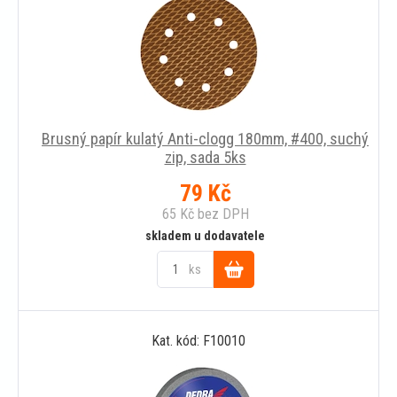
Brusný papír kulatý Anti-clogg 180mm, #400, suchý
zip, sada 5ks
79
Kč
65
Kč
bez DPH
skladem u dodavatele
ks
Do
Kat. kód: F10010
košíku