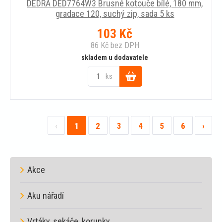
DEDRA DED7764W3 Brusné kotouče bílé, 180 mm,
gradace 120, suchý zip, sada 5 ks
103
Kč
86
Kč
bez DPH
skladem u dodavatele
ks
Do
košíku
‹
1
2
3
4
5
6
›
Akce
Aku nářadí
Vrtáky, sekáče, korunky