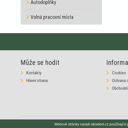
Autodoplňky
Volná pracovní místa
Může se hodit
Inform
Kontakty
Cookies
Hlavní strana
Ochrana 
Obchodní
© 2020, naradi-skladem.cz, všechna práva vyhrazena.
Webové stránky naradi-skladem.cz používají k 