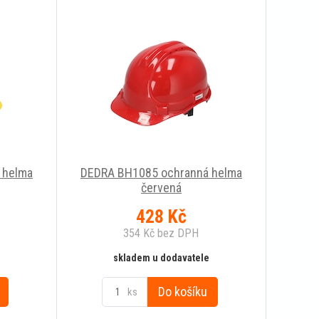
 helma
DEDRA BH1085 ochranná helma
červená
428
Kč
354
Kč
bez DPH
skladem u dodavatele
Do košíku
ks