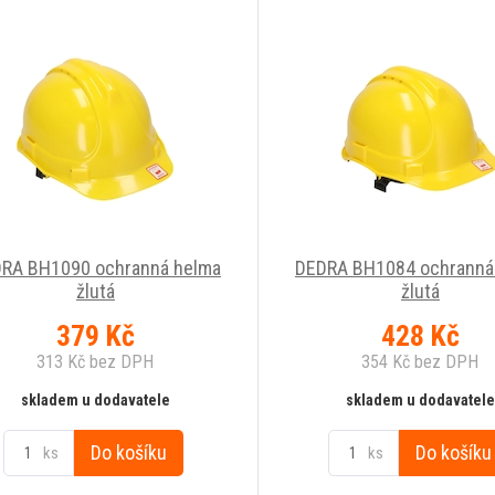
RA BH1090 ochranná helma
DEDRA BH1084 ochranná
žlutá
žlutá
379
Kč
428
Kč
313
Kč
bez DPH
354
Kč
bez DPH
skladem u dodavatele
skladem u dodavatele
Do košíku
Do košíku
ks
ks