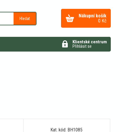
Nákupní košík
Hledat
0
Kč
Klientské centrum
Přihlásit se
Kat. kód: BH1085