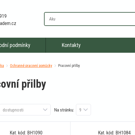
 919
kladem.cz
odní podmínky
Kontakty
nka
Ochranné pracovní pomůcky
Pracovní přilby
ovní přilby
Na stránku:
Kat. kód: BH1090
Kat. kód: BH1084