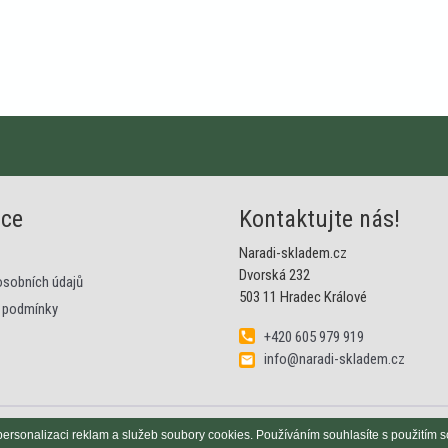
ace
Kontaktujte nás!
Naradi-skladem.cz
Dvorská 232
osobních údajů
503 11 Hradec Králové
 podmínky
+420 605 979 919
info@naradi-skladem.cz
personalizaci reklam a služeb soubory cookies. Používáním souhlasíte s použitím 