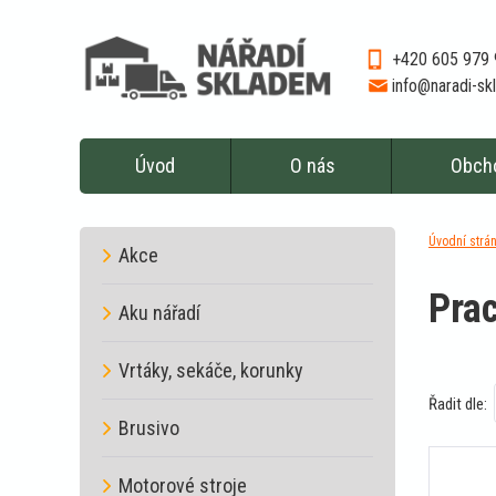
+420 605 979
info@naradi-s
Úvod
O nás
Obch
Úvodní strá
Akce
Prac
Aku nářadí
Vrtáky, sekáče, korunky
Řadit dle:
Brusivo
Motorové stroje