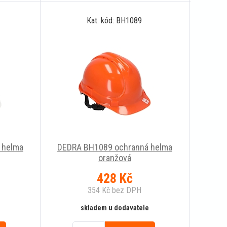
Kat. kód: BH1089
 helma
DEDRA BH1089 ochranná helma
oranžová
428
Kč
354
Kč
bez DPH
skladem u dodavatele