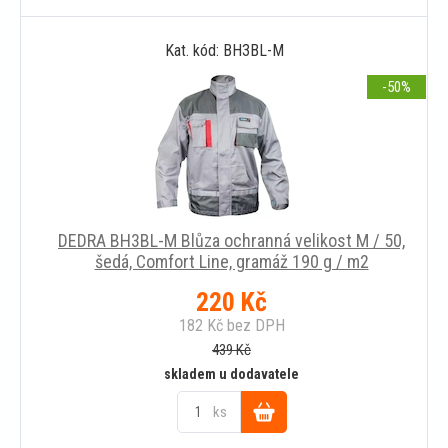
Do
Kat. kód: BH3BL-M
košíku
-50
DEDRA BH3BL-M Blůza ochranná velikost M / 50,
šedá, Comfort Line, gramáž 190 g / m2
220
Kč
182
Kč
bez DPH
439
Kč
skladem u dodavatele
ks