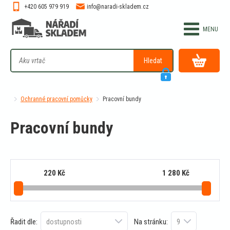
+420 605 979 919
info@naradi-skladem.cz
Hledat
Ochranné pracovní pomůcky
Pracovní bundy
Pracovní bundy
220
Kč
1 280
Kč
Řadit dle:
Na stránku: