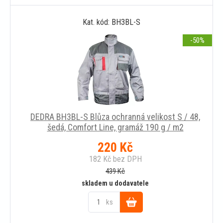
Do
Kat. kód: BH3BL-S
košíku
-50
DEDRA BH3BL-S Blůza ochranná velikost S / 48,
šedá, Comfort Line, gramáž 190 g / m2
220
Kč
182
Kč
bez DPH
439
Kč
skladem u dodavatele
ks
Do