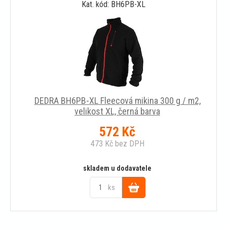
Kat. kód: BH6PB-XL
košíku
DEDRA BH6PB-XL Fleecová mikina 300 g / m2,
velikost XL, černá barva
572
Kč
473
Kč
bez DPH
skladem u dodavatele
ks
Do