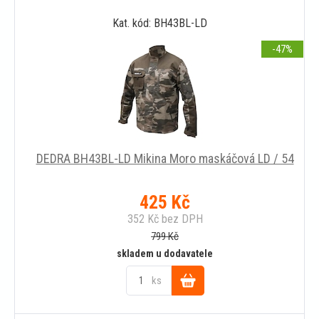
Kat. kód: BH43BL-LD
košíku
-47
DEDRA BH43BL-LD Mikina Moro maskáčová LD / 54
425
Kč
352
Kč
bez DPH
799
Kč
skladem u dodavatele
ks
Do