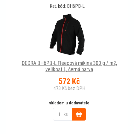
Kat. kód: BH6PB-L
košíku
DEDRA BH6PB-L Fleecová mikina 300 g / m2,
velikost L, černá barva
572
Kč
473
Kč
bez DPH
skladem u dodavatele
ks
Do