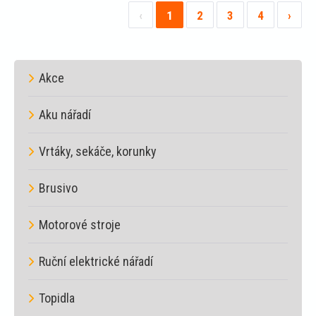
košíku
‹
1
2
3
4
›
Akce
Aku nářadí
Vrtáky, sekáče, korunky
Brusivo
Motorové stroje
Ruční elektrické nářadí
Topidla