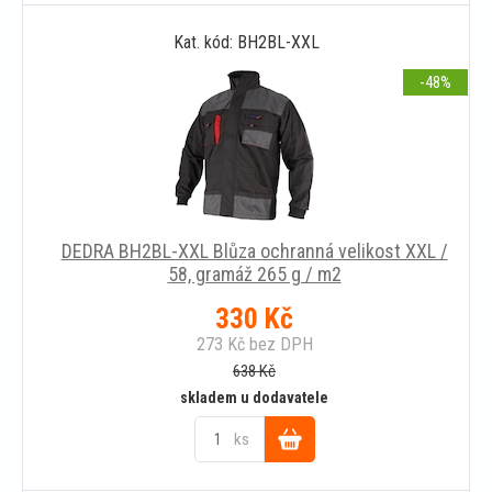
Kat. kód: BH2BL-XXL
košíku
-48
DEDRA BH2BL-XXL Blůza ochranná velikost XXL /
58, gramáž 265 g / m2
330
Kč
273
Kč
bez DPH
638
Kč
skladem u dodavatele
ks
Do