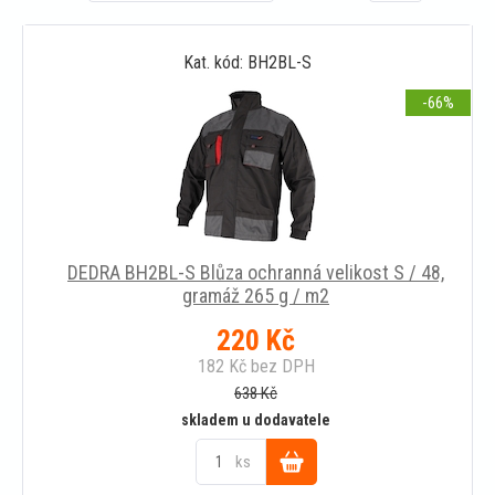
Kat. kód: BH2BL-S
-66
DEDRA BH2BL-S Blůza ochranná velikost S / 48,
gramáž 265 g / m2
220
Kč
182
Kč
bez DPH
638
Kč
skladem u dodavatele
ks