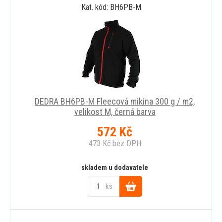
Kat. kód: BH6PB-M
košíku
DEDRA BH6PB-M Fleecová mikina 300 g / m2,
velikost M, černá barva
572
Kč
473
Kč
bez DPH
skladem u dodavatele
ks
Do