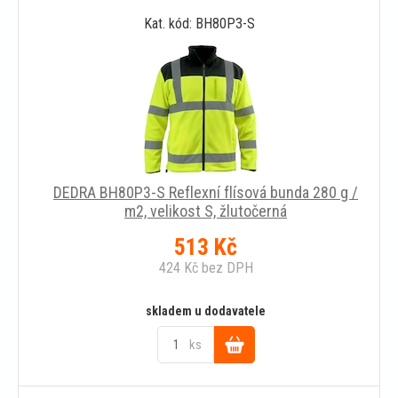
Kat. kód: BH80P3-S
košíku
DEDRA BH80P3-S Reflexní flísová bunda 280 g /
m2, velikost S, žlutočerná
513
Kč
424
Kč
bez DPH
skladem u dodavatele
ks
Do