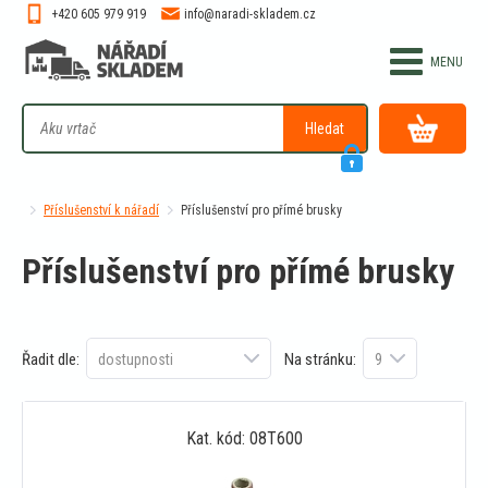
+420 605 979 919
info@naradi-skladem.cz
Hledat
Příslušenství k nářadí
Příslušenství pro přímé brusky
Příslušenství pro přímé brusky
Řadit dle:
Na stránku:
Kat. kód: 08T600