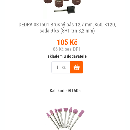
DEDRA 08T601 Brusný pás 12,7 mm, K60, K120,
sada 9 ks (8+1 trn 3,2 mm)
105
Kč
86
Kč
bez DPH
skladem u dodavatele
ks
Do
Kat. kód: 08T605
košíku