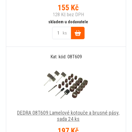
155
Kč
128
Kč
bez DPH
skladem u dodavatele
ks
Do
Kat. kód: 08T609
košíku
DEDRA 08T609 Lamelové kotouče a brusné pásy,
sada 24 ks
197
Kč