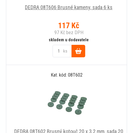
DEDRA 08T606 Brusné kameny, sada 6 ks
117
Kč
97
Kč
bez DPH
skladem u dodavatele
ks
Do
Kat. kód: 08T602
košíku
DEDRA 08T602 Brusný kotouč 20 x 3.2 mm, sada 20