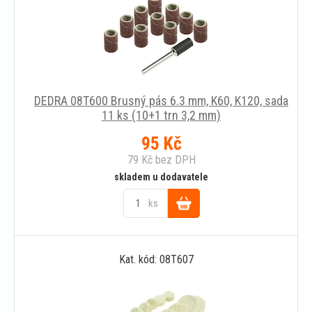
DEDRA 08T600 Brusný pás 6.3 mm, K60, K120, sada
11 ks (10+1 trn 3,2 mm)
95
Kč
79
Kč
bez DPH
skladem u dodavatele
ks
Do
Kat. kód: 08T607
košíku