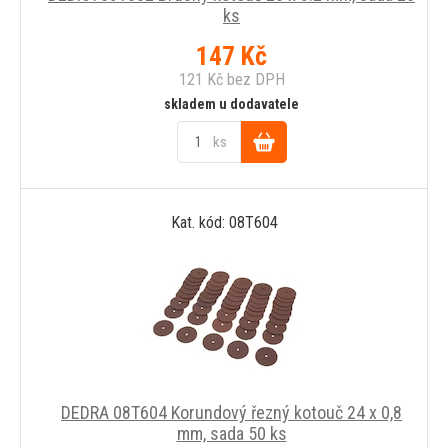
ks
147
Kč
121
Kč
bez DPH
skladem u dodavatele
ks
Do
Kat. kód: 08T604
košíku
DEDRA 08T604 Korundový řezný kotouč 24 x 0,8
mm, sada 50 ks