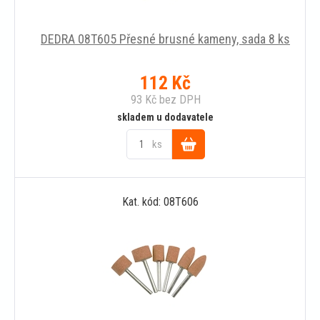
DEDRA 08T605 Přesné brusné kameny, sada 8 ks
112
Kč
93
Kč
bez DPH
skladem u dodavatele
ks
Do
Kat. kód: 08T606
košíku