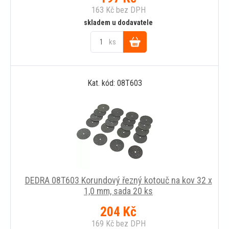
163
Kč
bez DPH
skladem u dodavatele
ks
Do
Kat. kód: 08T603
košíku
DEDRA 08T603 Korundový řezný kotouč na kov 32 x
1,0 mm, sada 20 ks
204
Kč
169
Kč
bez DPH