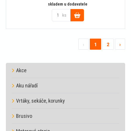
skladem u dodavatele
ks
Do
košíku
‹
1
2
›
Akce
Aku nářadí
Vrtáky, sekáče, korunky
Brusivo