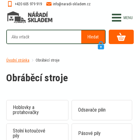
+420 605 979 919
info@naradi-skladem.cz
Hledat
Úvodní stránka
Obráběcí stroje
Obráběcí stroje
Hoblovky a
Odsavače pilin
protahovačky
Stolní kotoučové
Pásové pily
pily