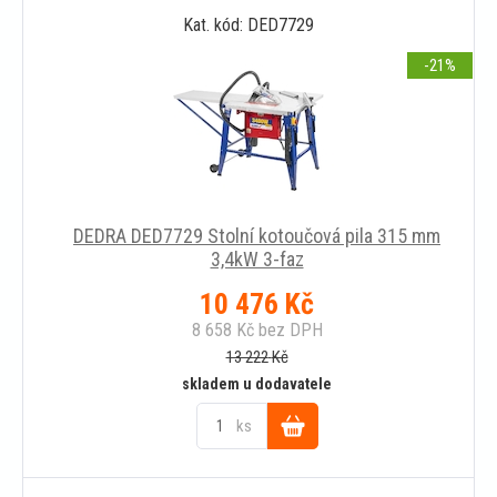
Kat. kód: DED7729
košíku
-21
DEDRA DED7729 Stolní kotoučová pila 315 mm
3,4kW 3-faz
10 476
Kč
8 658
Kč
bez DPH
13 222
Kč
skladem u dodavatele
ks
Do