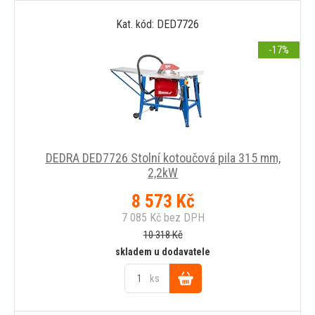
Kat. kód: DED7726
košíku
-17
DEDRA DED7726 Stolní kotoučová pila 315 mm,
2,2kW
8 573
Kč
7 085
Kč
bez DPH
10 318
Kč
skladem u dodavatele
ks
Do