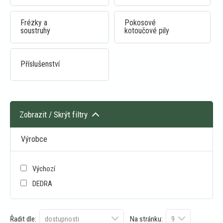
Frézky a
Pokosové
soustruhy
kotoučové pily
Příslušenství
Zobrazit / Skrýt filtry
Výrobce
Výchozí
DEDRA
Řadit dle:
Na stránku: