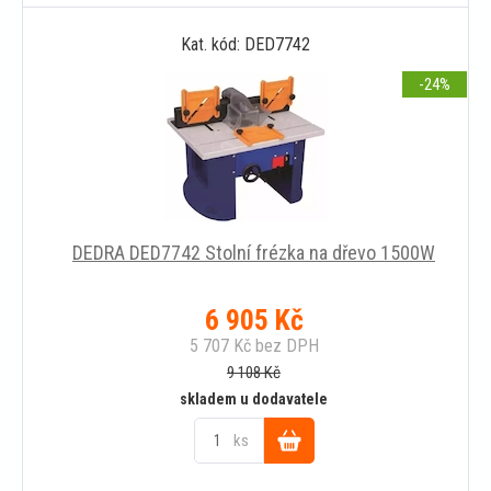
Do
Kat. kód: DED7742
košíku
-24
DEDRA DED7742 Stolní frézka na dřevo 1500W
6 905
Kč
5 707
Kč
bez DPH
9 108
Kč
skladem u dodavatele
ks
Do