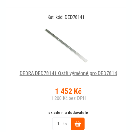
Do
Kat. kód: DED78141
košíku
DEDRA DED78141 Ostří výměnné pro DED7814
1 452
Kč
1 200
Kč
bez DPH
skladem u dodavatele
ks