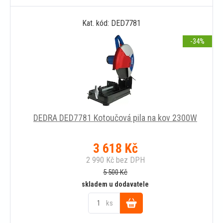
Do
Kat. kód: DED7781
košíku
-34
DEDRA DED7781 Kotoučová pila na kov 2300W
3 618
Kč
2 990
Kč
bez DPH
5 500
Kč
skladem u dodavatele
ks