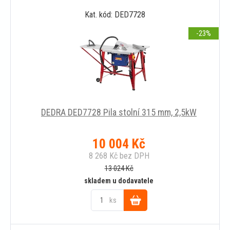
Kat. kód: DED7728
košíku
-23
DEDRA DED7728 Pila stolní 315 mm, 2,5kW
10 004
Kč
8 268
Kč
bez DPH
13 024
Kč
skladem u dodavatele
ks
Do