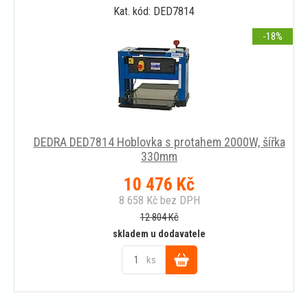
Kat. kód: DED7814
košíku
-18
DEDRA DED7814 Hoblovka s protahem 2000W, šířka
330mm
10 476
Kč
8 658
Kč
bez DPH
12 804
Kč
skladem u dodavatele
ks
Do