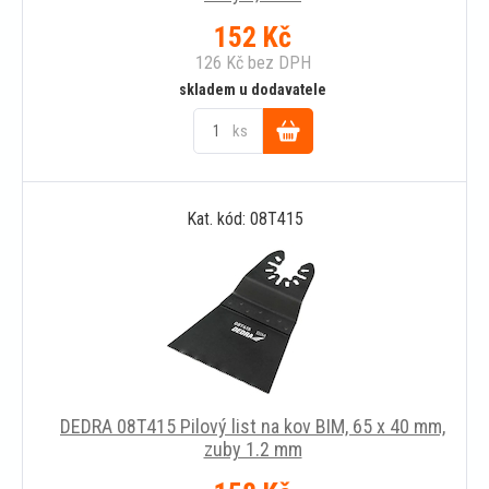
152
Kč
126
Kč
bez DPH
skladem u dodavatele
ks
Do
Kat. kód: 08T415
košíku
DEDRA 08T415 Pilový list na kov BIM, 65 x 40 mm,
zuby 1.2 mm