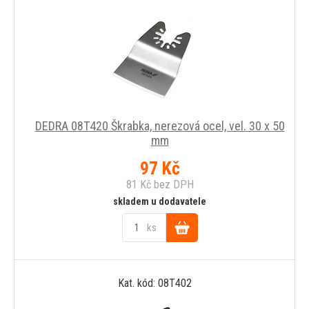
DEDRA 08T420 Škrabka, nerezová ocel, vel. 30 x 50
mm
97
Kč
81
Kč
bez DPH
skladem u dodavatele
ks
Do
Kat. kód: 08T402
košíku