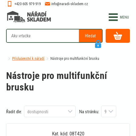
+420 605 979 919
info@naradi-skladem.cz
Hledat
Příslušenství k nářadí
Nástroje pro multifunkční brusku
Nástroje pro multifunkční
brusku
Řadit dle:
Na stránku:
Kat. kód: 08T420