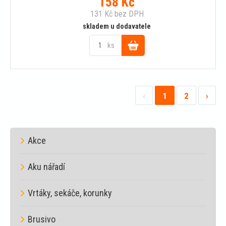
158
Kč
131
Kč
bez DPH
skladem u dodavatele
ks
Do
košíku
‹
1
2
›
Akce
Aku nářadí
Vrtáky, sekáče, korunky
Brusivo