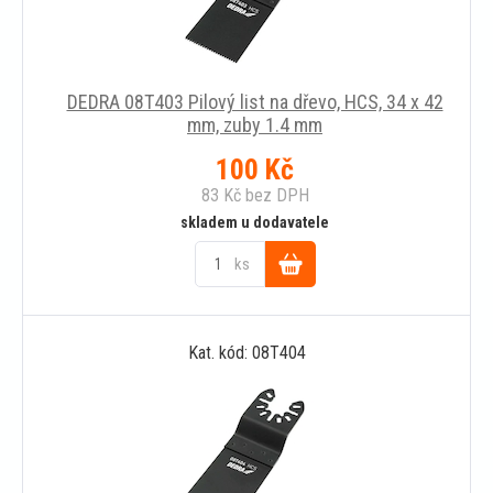
DEDRA 08T403 Pilový list na dřevo, HCS, 34 x 42
mm, zuby 1.4 mm
100
Kč
83
Kč
bez DPH
skladem u dodavatele
ks
Do
Kat. kód: 08T404
košíku