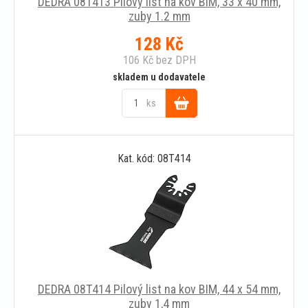
DEDRA 08T413 Pilový list na kov BIM, 33 x 40 mm,
zuby 1.2 mm
128
Kč
106
Kč
bez DPH
skladem u dodavatele
ks
Do
Kat. kód: 08T414
košíku
DEDRA 08T414 Pilový list na kov BIM, 44 x 54 mm,
zuby 1,4 mm