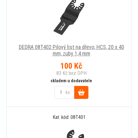
DEDRA 08T402 Pilový list na dřevo, HCS, 20 x 40
mm, zuby 1,4 mm
100
Kč
83
Kč
bez DPH
skladem u dodavatele
ks
Do
Kat. kód: 08T401
košíku