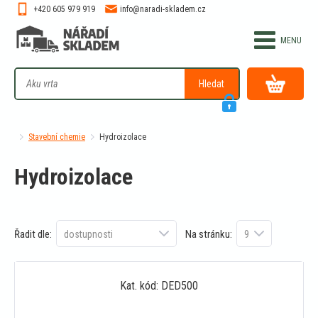
+420 605 979 919
info@naradi-skladem.cz
Hledat
Stavební chemie
Hydroizolace
Hydroizolace
Řadit dle:
Na stránku:
Kat. kód: DED500