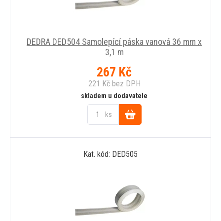
DEDRA DED504 Samolepící páska vanová 36 mm x
3,1 m
267
Kč
221
Kč
bez DPH
skladem u dodavatele
ks
Do
Kat. kód: DED505
košíku