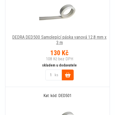
DEDRA DED500 Samolepící páska vanová 12,8 mm x
3 m
130
Kč
108
Kč
bez DPH
skladem u dodavatele
ks
Do
Kat. kód: DED501
košíku