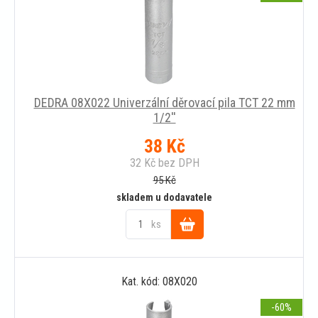
DEDRA 08X022 Univerzální děrovací pila TCT 22 mm
1/2''
38
Kč
32
Kč
bez DPH
95
Kč
skladem u dodavatele
ks
Do
Kat. kód: 08X020
košíku
-60