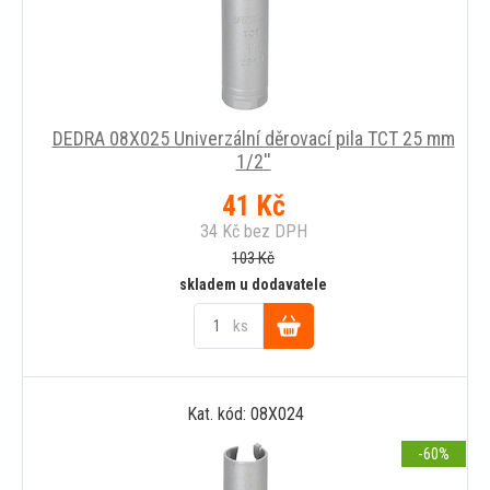
DEDRA 08X025 Univerzální děrovací pila TCT 25 mm
1/2''
41
Kč
34
Kč
bez DPH
103
Kč
skladem u dodavatele
ks
Do
Kat. kód: 08X024
košíku
-60