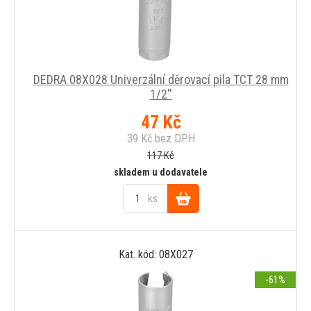
DEDRA 08X028 Univerzální děrovací pila TCT 28 mm
1/2''
47
Kč
39
Kč
bez DPH
117
Kč
skladem u dodavatele
ks
Do
Kat. kód: 08X027
košíku
-61