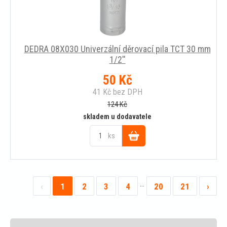
DEDRA 08X030 Univerzální děrovací pila TCT 30 mm
1/2''
50
Kč
41
Kč
bez DPH
124
Kč
skladem u dodavatele
ks
Do
košíku
…
‹
1
2
3
4
20
21
›