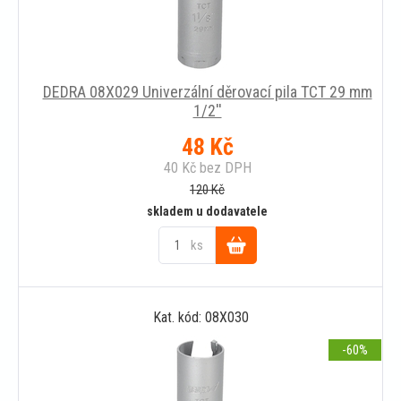
DEDRA 08X029 Univerzální děrovací pila TCT 29 mm
1/2''
48
Kč
40
Kč
bez DPH
120
Kč
skladem u dodavatele
ks
Do
Kat. kód: 08X030
košíku
-60