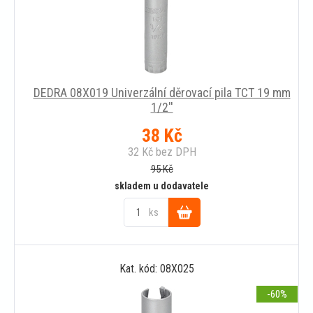
DEDRA 08X019 Univerzální děrovací pila TCT 19 mm
1/2''
38
Kč
32
Kč
bez DPH
95
Kč
skladem u dodavatele
ks
Do
Kat. kód: 08X025
košíku
-60