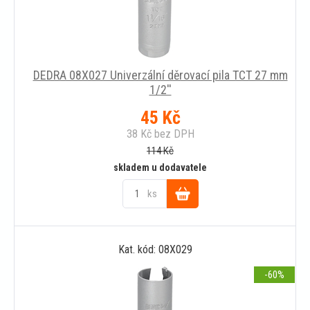
DEDRA 08X027 Univerzální děrovací pila TCT 27 mm
1/2''
45
Kč
38
Kč
bez DPH
114
Kč
skladem u dodavatele
ks
Do
Kat. kód: 08X029
košíku
-60