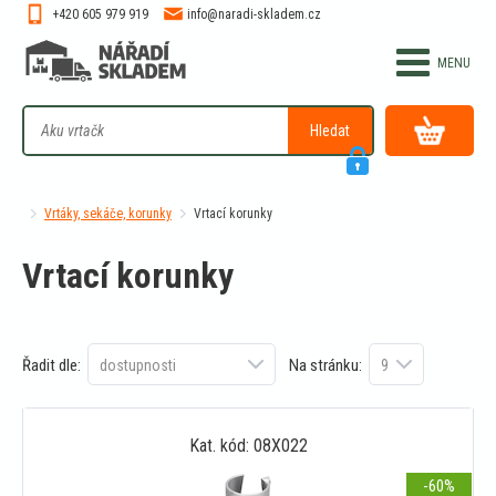
+420 605 979 919
info@naradi-skladem.cz
Hledat
Vrtáky, sekáče, korunky
Vrtací korunky
Vrtací korunky
Řadit dle:
Na stránku:
Kat. kód: 08X022
-60