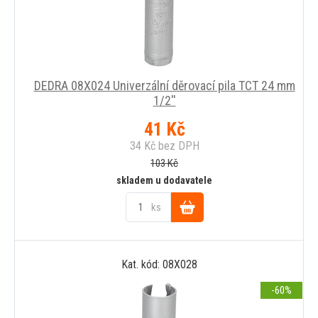
DEDRA 08X024 Univerzální děrovací pila TCT 24 mm
1/2''
41
Kč
34
Kč
bez DPH
103
Kč
skladem u dodavatele
ks
Do
Kat. kód: 08X028
košíku
-60