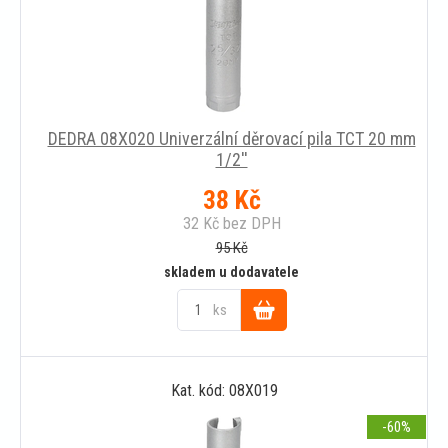
DEDRA 08X020 Univerzální děrovací pila TCT 20 mm
1/2''
38
Kč
32
Kč
bez DPH
95
Kč
skladem u dodavatele
ks
Do
Kat. kód: 08X019
košíku
-60