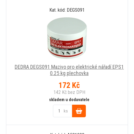
Kat. kód: DEGS091
košíku
DEDRA DEGS091 Mazivo pro elektrické nářadí EPS1
0.25 kg plechovka
172
Kč
142
Kč
bez DPH
skladem u dodavatele
ks
Do