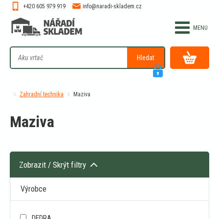
+420 605 979 919
info@naradi-skladem.cz
Hledat
Zahradní technika
Maziva
Maziva
Zobrazit / Skrýt filtry
Výrobce
DEDRA