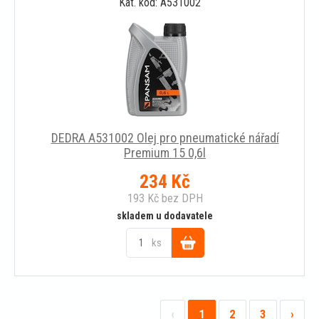
Kat. kód: A531002
košíku
DEDRA A531002 Olej pro pneumatické nářadí
Premium 15 0,6l
234
Kč
193
Kč
bez DPH
skladem u dodavatele
ks
Do
košíku
‹
1
2
3
›