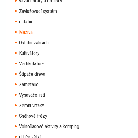
vázací dráty a brousky
Zavlažovací systém
ostatní
Maziva
Ostatní zahrada
Kultivátory
Vertikutátory
Štípače dřeva
Zametače
Vysavače listí
Zemní vrtáky
Sněhové frézy
Volnočasové aktivity a kemping
drtiče větví