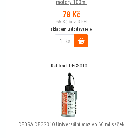
motory 100ml
78
Kč
65
Kč
bez DPH
skladem u dodavatele
ks
Do
Kat. kód: DEGS010
košíku
DEDRA DEGS010 Univerzální mazivo 60 ml sáček