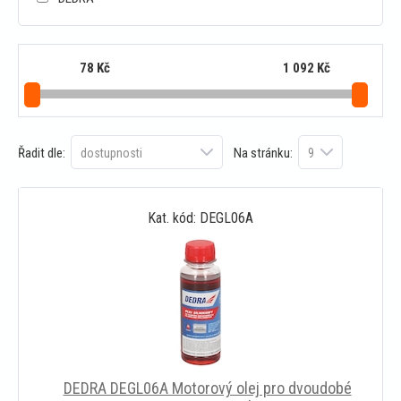
78
Kč
1 092
Kč
Řadit dle:
Na stránku:
Kat. kód: DEGL06A
DEDRA DEGL06A Motorový olej pro dvoudobé