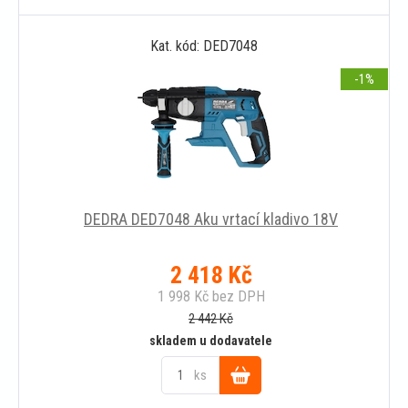
Do
Kat. kód: DED7048
košíku
-1
DEDRA DED7048 Aku vrtací kladivo 18V
2 418
Kč
1 998
Kč
bez DPH
2 442
Kč
skladem u dodavatele
ks