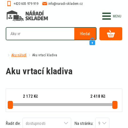
+420 605 979 919
info@naradi-skladem.cz
Hledat
Aku nářadí
Aku vrtací kladiva
Aku vrtací kladiva
2 172
Kč
2 418
Kč
Řadit dle:
Na stránku: