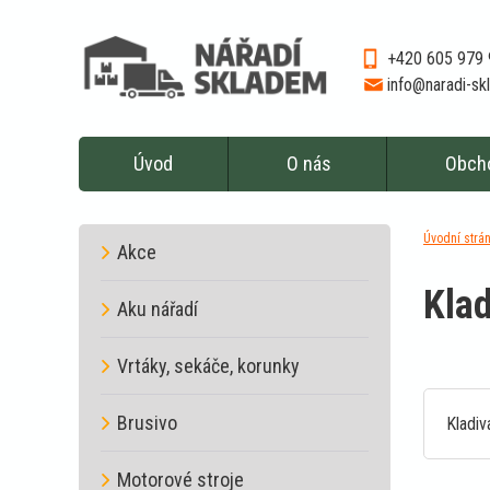
+420 605 979
info@naradi-s
Úvod
O nás
Obch
Úvodní strá
Akce
Klad
Aku nářadí
Vrtáky, sekáče, korunky
Brusivo
Kladi
Motorové stroje