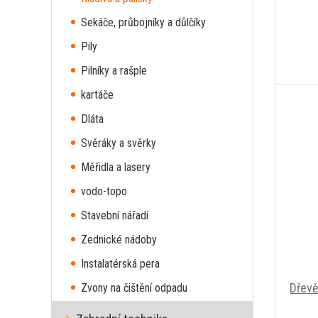
Sekáče, průbojníky a důlčíky
Pily
Pilníky a rašple
kartáče
Dláta
Svěráky a svěrky
Měřidla a lasery
vodo-topo
Stavební nářadí
Zednické nádoby
Instalatérská pera
Dřevě
Zvony na čištění odpadu