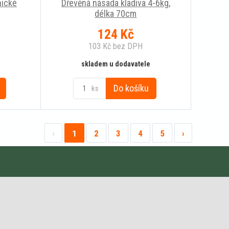
ické
Dřevěná násada kladiva 4-6kg,
délka 70cm
124
Kč
103
Kč
bez DPH
skladem u dodavatele
Do košíku
ks
‹
1
2
3
4
5
›