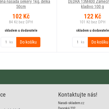
ěná násada sekery 1kg, délka
DEDRA 13M400 Zámečn
50cm
kladivo 100 g
102
Kč
122
Kč
84
Kč
bez DPH
101
Kč
bez DPH
skladem u dodavatele
skladem u dodavatele
Do košíku
Do košíku
ks
ks
ace
Kontaktujte nás!
Naradi-skladem.cz
Dvorská 232