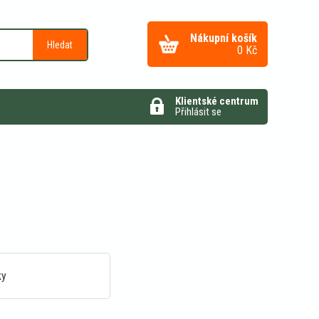
Nákupní košík
Hledat
0
Kč
Klientské centrum
Přihlásit se
ky