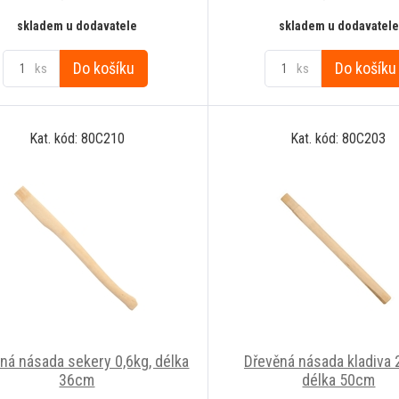
skladem u dodavatele
skladem u dodavatele
Do košíku
Do košíku
ks
ks
Kat. kód: 80C210
Kat. kód: 80C203
ná násada sekery 0,6kg, délka
Dřevěná násada kladiva 
36cm
délka 50cm