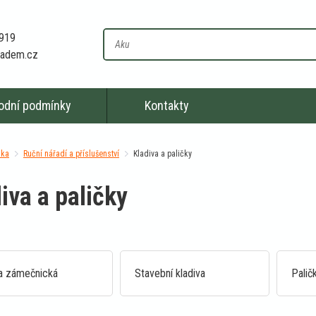
 919
kladem.cz
odní podmínky
Kontakty
nka
Ruční nářadí a příslušenství
Kladiva a paličky
iva a paličky
va zámečnická
Stavební kladiva
Palič