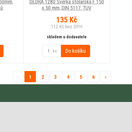
x50mm,
DEDRA 1280 Svěrka stolařská F 150
lů
x 50 mm, DIN 5117, TUV
135
Kč
112
Kč
bez DPH
skladem u dodavatele
Do košíku
ks
‹
1
2
3
4
5
6
›