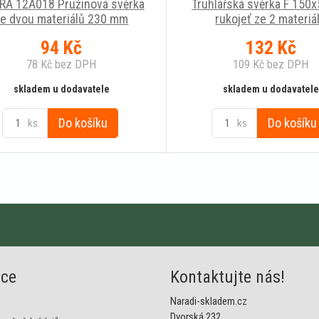
RA 12A018 Pružinová svěrka
Truhlářská svěrka F 150
ze dvou materiálů 230 mm
rukojeť ze 2 materiá
94
Kč
132
Kč
78
Kč
bez DPH
109
Kč
bez DPH
skladem u dodavatele
skladem u dodavatele
Do košíku
Do košíku
ks
ks
ace
Kontaktujte nás!
Naradi-skladem.cz
Dvorská 232