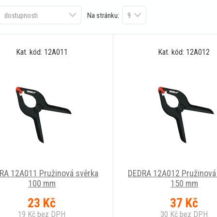
Na stránku:
Kat. kód: 12A011
Kat. kód: 12A012
RA 12A011 Pružinová svěrka
DEDRA 12A012 Pružinová
100 mm
150 mm
23
Kč
37
Kč
19
Kč
bez DPH
30
Kč
bez DPH