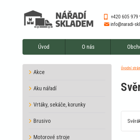
+420 605 979
info@naradi-s
Úvod
O nás
Obch
Úvodní strá
Akce
Svěr
Aku nářadí
Vrtáky, sekáče, korunky
Brusivo
Svěrá
Motorové stroje