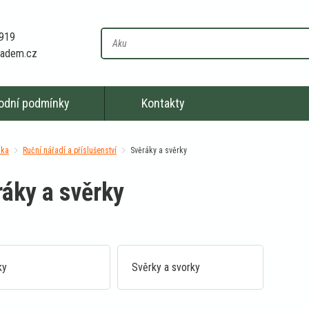
 919
kladem.cz
odní podmínky
Kontakty
nka
Ruční nářadí a příslušenství
Svěráky a svěrky
áky a svěrky
ky
Svěrky a svorky