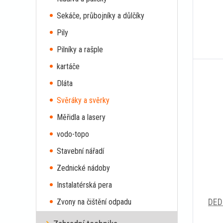
Sekáče, průbojníky a důlčíky
Pily
Pilníky a rašple
kartáče
Dláta
Svěráky a svěrky
Měřidla a lasery
vodo-topo
Stavební nářadí
Zednické nádoby
Instalatérská pera
DED
Zvony na čištění odpadu