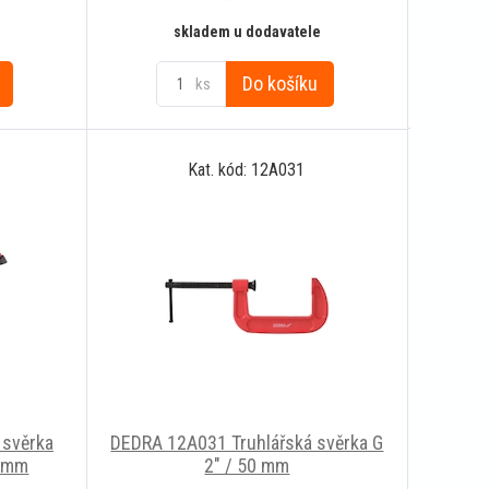
skladem u dodavatele
Do košíku
ks
Kat. kód: 12A031
 svěrka
DEDRA 12A031 Truhlářská svěrka G
0 mm
2" / 50 mm