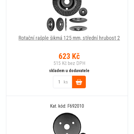
Rotační rašple šikmá 125 mm, střední hrubost 2
623
Kč
515
Kč
bez DPH
skladem u dodavatele
ks
Do
Kat. kód: F692010
košíku