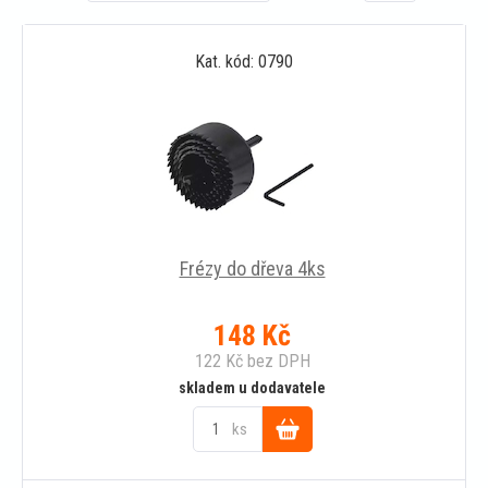
Kat. kód: 0790
Frézy do dřeva 4ks
148
Kč
122
Kč
bez DPH
skladem u dodavatele
ks
Do