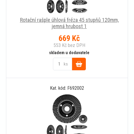
Rotační rašple úhlová fréza 45 stupňů 120mm,
jemná hrubost 1
669
Kč
553
Kč
bez DPH
skladem u dodavatele
ks
Do
Kat. kód: F692002
košíku