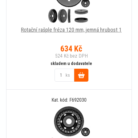
Rotační rašple fréza 120 mm, jemná hrubost 1
634
Kč
524
Kč
bez DPH
skladem u dodavatele
ks
Do
Kat. kód: F692030
košíku