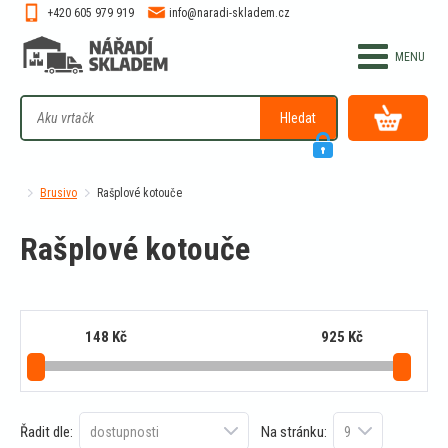
+420 605 979 919
info@naradi-skladem.cz
Hledat
Brusivo
Rašplové kotouče
Rašplové kotouče
148
Kč
925
Kč
Řadit dle:
Na stránku: