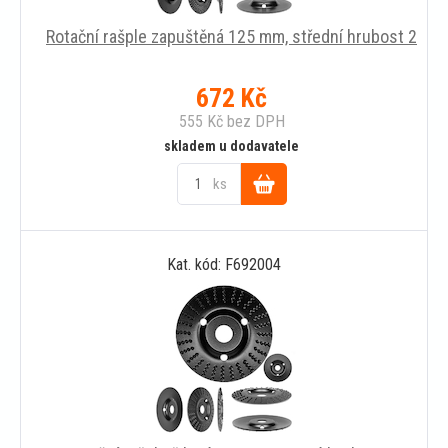
Rotační rašple zapuštěná 125 mm, střední hrubost 2
672
Kč
555
Kč
bez DPH
skladem u dodavatele
ks
Do
Kat. kód: F692004
košíku