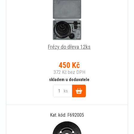
Frézy do dřeva 12ks
450
Kč
372
Kč
bez DPH
skladem u dodavatele
ks
Do
Kat. kód: F692005
košíku