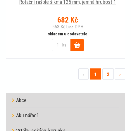
Rotační rašple šikmá 125 mm, jemná hrubost 1
682
Kč
563
Kč
bez DPH
skladem u dodavatele
ks
Do
košíku
‹
1
2
›
Akce
Aku nářadí
Vrtáky, sekáče, korunky