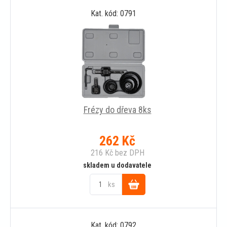
Kat. kód: 0791
košíku
Frézy do dřeva 8ks
262
Kč
216
Kč
bez DPH
skladem u dodavatele
ks
Do
Kat. kód: 0792
košíku