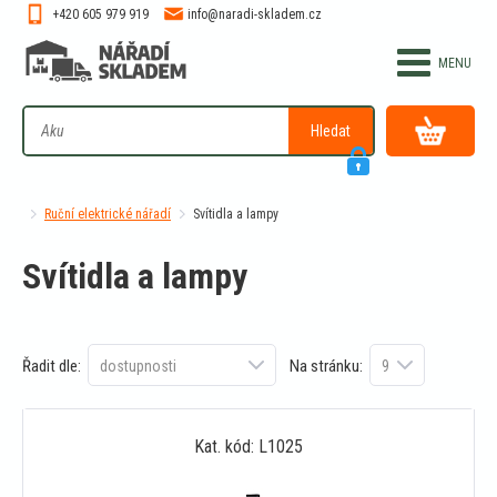
+420 605 979 919
info@naradi-skladem.cz
Hledat
Ruční elektrické nářadí
Svítidla a lampy
Svítidla a lampy
Řadit dle:
Na stránku:
Kat. kód: L1025